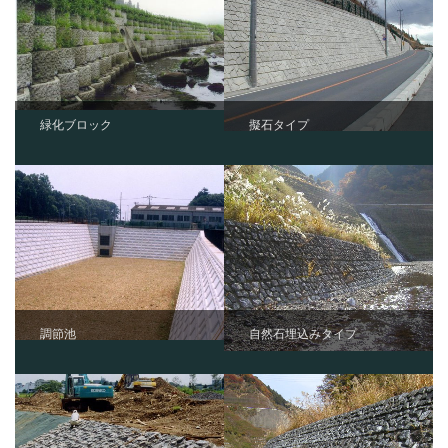
緑化ブロック
擬石タイプ
調節池
自然石埋込みタイプ